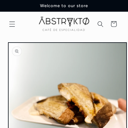
Ir
Welcome to our store
directamente
al contenido
Carrito
Ir
directamente
a la
información
del producto