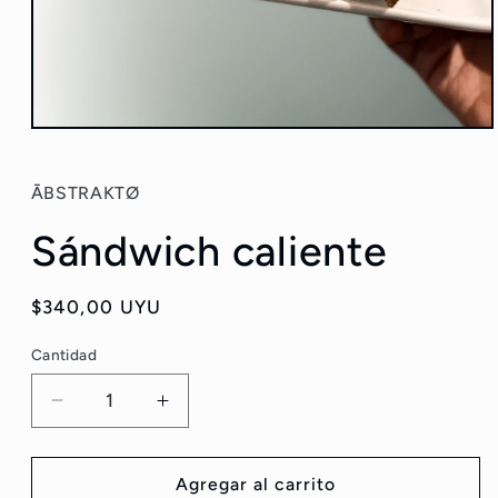
Abrir
elemento
multimedia
1
ĀBSTRAKTØ
en
una
Sándwich caliente
ventana
modal
Precio
$340,00 UYU
habitual
Cantidad
Reducir
Aumentar
cantidad
cantidad
para
para
Sándwich
Sándwich
Agregar al carrito